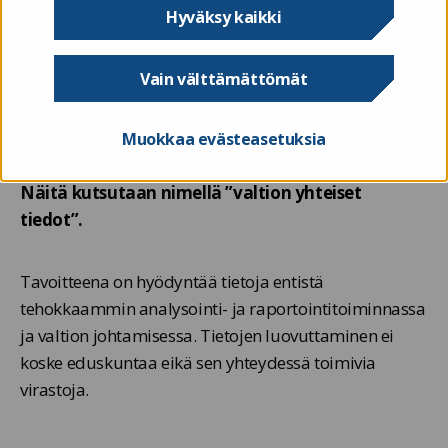
Hyväksy kaikki
Valtiokonttorilla ja Palkeilla on oikeus saada
Vain välttämättömät
maksutta ja salassapitosäännösten estämättä
analysointi- ja raportointipalvelutehtävän
hoitamiseksi välttämättömät valtionhallinnon
Muokkaa evästeasetuksia
toimintaa, taloutta ja hallintoa koskevat tiedot.
Näitä kutsutaan nimellä
”valtion yhteiset
tiedot”
.
Tavoitteena on hyödyntää tietoja entistä
tehokkaammin analysointi- ja raportointitoiminnassa
ja valtion johtamisessa. Tietojen luovuttaminen ei
koske eduskuntaa eikä sen yhteydessä toimivia
virastoja.