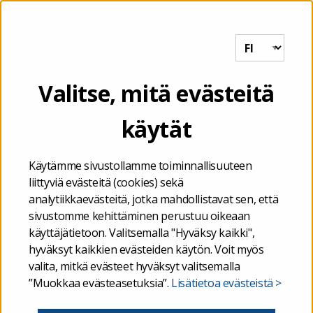
Tutkihallintoa.fi
VALIKKO
Etusivu
/
Valtio
/
Valtion yhteisten tietoalueiden tietosisällöt
Valitse, mitä evästeitä
käytät
Valtion yhteisten
tietoalueiden tietosisällöt
Käytämme sivustollamme toiminnallisuuteen
liittyviä evästeitä (cookies) sekä
analytiikkaevästeitä, jotka mahdollistavat sen, että
Valtiokonttorin ja Valtion talous- ja
sivustomme kehittäminen perustuu oikeaan
käyttäjätietoon. Valitsemalla "Hyväksy kaikki",
henkilöstöhallinnon palvelukeskuksen lakisääteisenä
hyväksyt kaikkien evästeiden käytön. Voit myös
tehtävänä on analysointi- ja raportointipalveluiden
valita, mitkä evästeet hyväksyt valitsemalla
tuottaminen. Valtiokonttori tuottaa palveluita
”Muokkaa evästeasetuksia”.
Lisätietoa evästeistä >
valtioneuvostolle ja Palkeet asiakasvirastoilleen
valmistelun ja päätöksenteon tueksi.