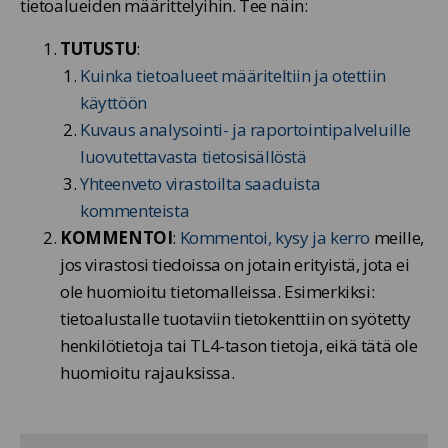
tietoalueiden määrittelyihin. Tee näin:
TUTUSTU
:
Kuinka tietoalueet määriteltiin ja otettiin
käyttöön
Kuvaus analysointi- ja raportointipalveluille
luovutettavasta tietosisällöstä
Yhteenveto virastoilta saaduista
kommenteista
KOMMENTOI
:
Kommentoi, kysy ja kerro
meille,
jos virastosi tiedoissa on jotain erityistä, jota ei
ole huomioitu tietomalleissa. Esimerkiksi:
tietoalustalle tuotaviin tietokenttiin on syötetty
henkilötietoja tai TL4-tason tietoja, eikä tätä ole
huomioitu rajauksissa.