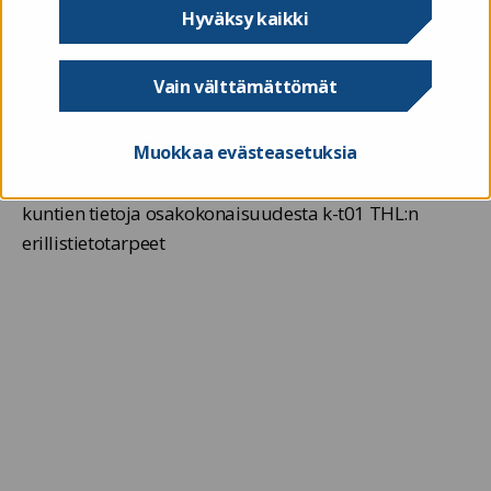
Hyväksy kaikki
alkaen Valtiokonttorille tilinpäätöstietoja täydentävät
muut taloustiedot toukokuussa. Kokonaisuuteen
kuuluvista osakokonaisuuksista julkaistaan tässä
Vain välttämättömät
osiossa alasivuineen raportit.
Muokkaa evästeasetuksia
Alla olevalla raportilla voit tarkastella valitsemiesi
kuntien tietoja osakokonaisuudesta k-t01 THL:n
erillistietotarpeet