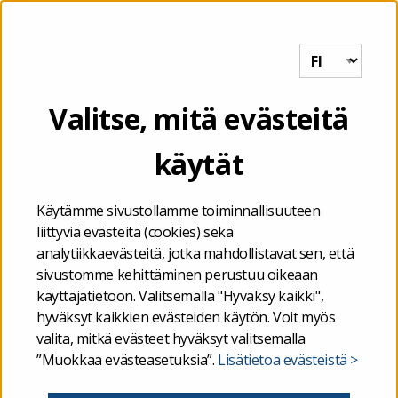
Tutkihallintoa.fi
VALIKKO
Etusivu
/
Kuntien ja kuntayhtymien talous
/
Ahvenanmaan
Valitse, mitä evästeitä
kuntien ja kuntayhtymien talous
/
Ahvenanmaan kuntien
kalenterivuotta koskevat tilinpäätöstietoja täydentävät muut
käytät
taloustiedot
/
THL:n erillistietotarpeet – Ahvenanmaan kuntien
vertailuraportti
Käytämme sivustollamme toiminnallisuuteen
liittyviä evästeitä (cookies) sekä
THL:n erillistietotarpeet –
analytiikkaevästeitä, jotka mahdollistavat sen, että
sivustomme kehittäminen perustuu oikeaan
Ahvenanmaan kuntien
käyttäjätietoon. Valitsemalla "Hyväksy kaikki",
hyväksyt kaikkien evästeiden käytön. Voit myös
vertailuraportti
valita, mitkä evästeet hyväksyt valitsemalla
”Muokkaa evästeasetuksia”.
Lisätietoa evästeistä >
Ahvenanmaan kunnat raportoivat tilivuodesta 2021