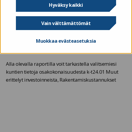
Hyväksy kaikki
Ahvenanmaan kunnat raportoivat tilivuodesta 2021
alkaen Valtiokonttorille tilinpäätöstietoja täydentävät
Vain välttämättömät
muut taloustiedot toukokuussa. Kokonaisuuteen
kuuluvista osakokonaisuuksista julkaistaan tässä
Muokkaa evästeasetuksia
osiossa alasivuineen raportit.
Alla olevalla raportilla voit tarkastella valitsemiesi
kuntien tietoja osakokonaisuudesta k-t24.01 Muut
erittelyt investoinneista, Rakentamiskustannukset