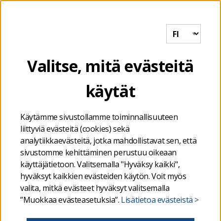
Tutkihallintoa.fi
VALIKKO
Etusivu
/
Kuntien ja kuntayhtymien talous
/
Ahvenanmaan
Valitse, mitä evästeitä
kuntien ja kuntayhtymien talous
/
Ahvenanmaan kuntien
kalenterivuotta koskevat tilinpäätöstietoja täydentävät muut
käytät
taloustiedot
/
Ahvenanmaan kuntien vertailuraportti: muut
erittelyt investoinneista – rakentamiskustannukset
Käytämme sivustollamme toiminnallisuuteen
liittyviä evästeitä (cookies) sekä
Ahvenanmaan kuntien
analytiikkaevästeitä, jotka mahdollistavat sen, että
sivustomme kehittäminen perustuu oikeaan
vertailuraportti: muut
käyttäjätietoon. Valitsemalla "Hyväksy kaikki",
hyväksyt kaikkien evästeiden käytön. Voit myös
erittelyt investoinneista –
valita, mitkä evästeet hyväksyt valitsemalla
”Muokkaa evästeasetuksia”.
Lisätietoa evästeistä >
rakentamiskustannukset