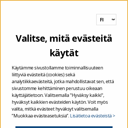
Tutkihallintoa.fi
VALIKKO
Etusivu
/
Kuntien ja kuntayhtymien talous
/
Ahvenanmaan
Valitse, mitä evästeitä
kuntien ja kuntayhtymien talous
/
Ahvenanmaan kuntayhtymien
kalenterivuotta koskevat tilinpäätöstietoja täydentävät muut
käytät
taloustiedot
/
THL:n erillistietotarpeet – Ahvenanmaan
kuntayhtymien vertailuraportti
Käytämme sivustollamme toiminnallisuuteen
liittyviä evästeitä (cookies) sekä
THL:n erillistietotarpeet –
analytiikkaevästeitä, jotka mahdollistavat sen, että
sivustomme kehittäminen perustuu oikeaan
Ahvenanmaan
käyttäjätietoon. Valitsemalla "Hyväksy kaikki",
hyväksyt kaikkien evästeiden käytön. Voit myös
kuntayhtymien
valita, mitkä evästeet hyväksyt valitsemalla
”Muokkaa evästeasetuksia”.
Lisätietoa evästeistä >
vertailuraportti