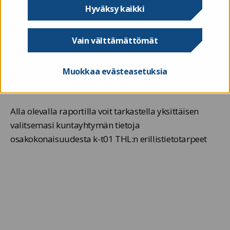
Hyväksy kaikki
Ahvenanmaan kuntayhtymät raportoivat tilivuodesta
2021 alkaen Valtiokonttorille tilinpäätöstietoja
Vain välttämättömät
täydentävät muut taloustiedot toukokuussa.
Kokonaisuuteen kuuluvista osakokonaisuuksista
Muokkaa evästeasetuksia
julkaistaan tässä osiossa alasivuineen raportit.
Alla olevalla raportilla voit tarkastella yksittäisen
valitsemasi kuntayhtymän tietoja
osakokonaisuudesta k-t01 THL:n erillistietotarpeet