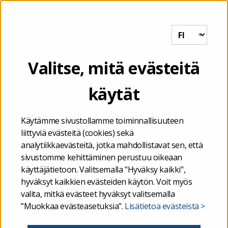
Tutkihallintoa.fi
VALIKKO
Etusivu
/
Valtionavustukset
/
Valtionavustukset –
Valitse, mitä evästeitä
Tutkiavustuksia.fi
käytät
Valtionavustukset –
Käytämme sivustollamme toiminnallisuuteen
Tutkiavustuksia.fi
liittyviä evästeitä (cookies) sekä
analytiikkaevästeitä, jotka mahdollistavat sen, että
sivustomme kehittäminen perustuu oikeaan
Tervetuloa Tutkiavustuksia.fi-palveluun, jossa
käyttäjätietoon. Valitsemalla "Hyväksy kaikki",
julkaistaan tietoja haetuista ja myönnetyistä
hyväksyt kaikkien evästeiden käytön. Voit myös
valita, mitkä evästeet hyväksyt valitsemalla
valtionavustuksista, jotka ovat valtion varoista
”Muokkaa evästeasetuksia”.
Lisätietoa evästeistä >
myönnettävää harkinnanvaraista julkista rahoitusta.
Niillä tuetaan yhteiskunnallisesti tarpeelliseksi