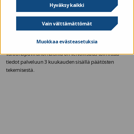
katsottavaa toimintaa tai hanketta.
Hyväksy kaikki
Valtionapuviranomaisia koskee lakisääteinen
tietojen
toimittamisvelvoite
. He toimittavat Valtiokonttorin
Vain välttämättömät
järjestelmään vähimmäistiedot
valtionavustushauistaan, hakemuksista ja
Muokkaa evästeasetuksia
päätöksistä. Tiedot kertyvät palveluun vähitellen, sillä
valtionapuviranomaisilla on velvollisuus toimittaa
tiedot palveluun 3 kuukauden sisällä päätösten
tekemisestä.