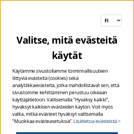
Tutkihallintoa.fi
VALIKKO
Etusivu
/
Valtio
/
Taloustiedot
/
Valtiontalouden
Valitse, mitä evästeitä
kuukausikatsaus
/
Valtiontalous
/
Astika-raportointi
käytät
Astika-raportointi
Käytämme sivustollamme toiminnallisuuteen
liittyviä evästeitä (cookies) sekä
Valtiokonttori tuottaa kuukausittain Tilastokeskuksen
analytiikkaevästeitä, jotka mahdollistavat sen, että
ylläpitämää aikasarjatietokanta Astikaa varten alla
sivustomme kehittäminen perustuu oikeaan
käyttäjätietoon. Valitsemalla "Hyväksy kaikki",
olevat raportit. Tiedot pohjautuvat valtiotalouden
hyväksyt kaikkien evästeiden käytön. Voit myös
rahavirtalaskelman tietoihin ja raportoidaan
valita, mitkä evästeet hyväksyt valitsemalla
samassa prosessissa ja samalla aikataululla kuin
”Muokkaa evästeasetuksia”.
Lisätietoa evästeistä >
valtiontalouden kuukausikatsaus. Raportit ovat
suomeksi. Lisätietoja löytyy Tilastokeskuksen