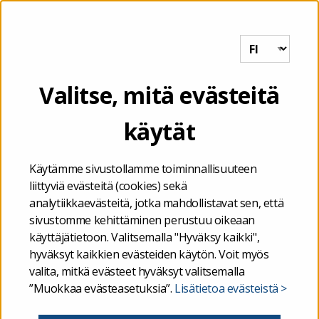
Tutkihallintoa.fi
VALIKKO
Valtionavustukset - Tutkihalli
Etusivu
/
Valtionavustukset
Valitse, mitä evästeitä
käytät
Käytämme sivustollamme toiminnallisuuteen
liittyviä evästeitä (cookies) sekä
analytiikkaevästeitä, jotka mahdollistavat sen, että
sivustomme kehittäminen perustuu oikeaan
käyttäjätietoon. Valitsemalla "Hyväksy kaikki",
hyväksyt kaikkien evästeiden käytön. Voit myös
valita, mitkä evästeet hyväksyt valitsemalla
”Muokkaa evästeasetuksia”.
Lisätietoa evästeistä >