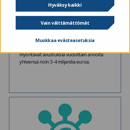
Tutkiavustuksia.fi
Hyväksy kaikki
Valtionavustukset ovat valtion varoista
Vain välttämättömät
myönnettävää harkinnanvaraista julkista
rahoitusta, jolla tuetaan yhteiskunnallisesti
tarpeelliseksi katsottavaa toimintaa tai
Muokkaa evästeasetuksia
hanketta. Valtionapuviranomaiset
myöntävät avustuksia vuosittain arviolta
yhteensä noin 3-4 miljardia euroa.