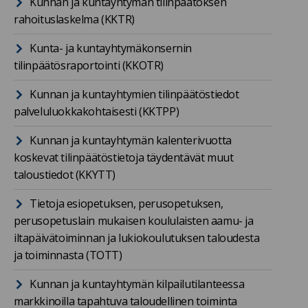
Kunnan ja kuntayhtymän tilinpäätöksen
rahoituslaskelma (KKTR)
Kunta- ja kuntayhtymäkonsernin
tilinpäätösraportointi (KKOTR)
Kunnan ja kuntayhtymien tilinpäätöstiedot
palveluluokkakohtaisesti (KKTPP)
Kunnan ja kuntayhtymän kalenterivuotta
koskevat tilinpäätöstietoja täydentävät muut
taloustiedot (KKYTT)
Tietoja esiopetuksen, perusopetuksen,
perusopetuslain mukaisen koululaisten aamu- ja
iltapäivätoiminnan ja lukiokoulutuksen taloudesta
ja toiminnasta (TOTT)
Kunnan ja kuntayhtymän kilpailutilanteessa
markkinoilla tapahtuva taloudellinen toiminta