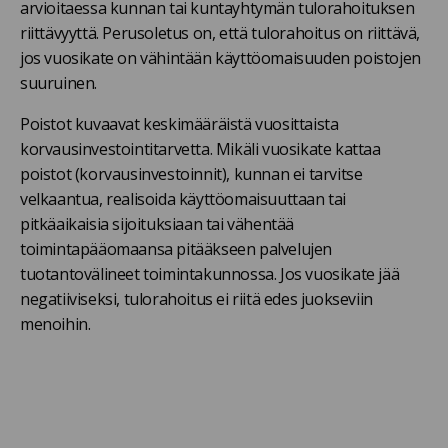
arvioitaessa kunnan tai kuntayhtymän tulorahoituksen
riittävyyttä. Perusoletus on, että tulorahoitus on riittävä,
jos vuosikate on vähintään käyttöomaisuuden poistojen
suuruinen.
Poistot kuvaavat keskimääräistä vuosittaista
korvausinvestointitarvetta. Mikäli vuosikate kattaa
poistot (korvausinvestoinnit), kunnan ei tarvitse
velkaantua, realisoida käyttöomaisuuttaan tai
pitkäaikaisia sijoituksiaan tai vähentää
toimintapääomaansa pitääkseen palvelujen
tuotantovälineet toimintakunnossa. Jos vuosikate jää
negatiiviseksi, tulorahoitus ei riitä edes juokseviin
menoihin.