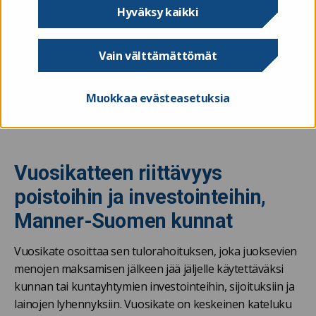
Hyväksy kaikki
useasta kuntatalouden näkökulmasta.
Vain välttämättömät
Mitä taloustietoja kunnat
Muokkaa evästeasetuksia
raportoivat?
Vuosikatteen riittävyys
poistoihin ja investointeihin,
Manner-Suomen kunnat
Vuosikate osoittaa sen tulorahoituksen, joka juoksevien
menojen maksamisen jälkeen jää jäljelle käytettäväksi
kunnan tai kuntayhtymien investointeihin, sijoituksiin ja
lainojen lyhennyksiin. Vuosikate on keskeinen kateluku