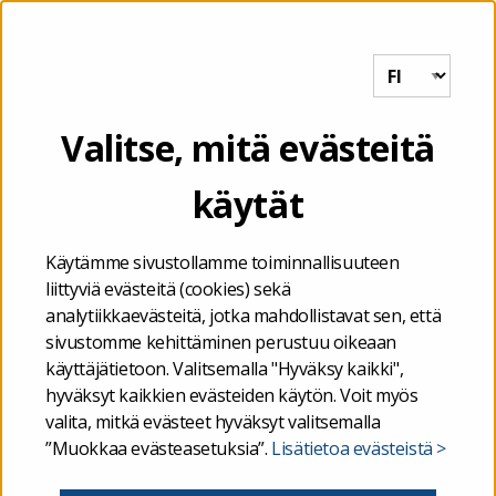
Tutkihallintoa.fi
VALIKKO
Etusivu
/
Kuntien ja kuntayhtymien talous
Valitse, mitä evästeitä
käytät
Kuntien ja kuntayhtymien
talous
Käytämme sivustollamme toiminnallisuuteen
liittyviä evästeitä (cookies) sekä
analytiikkaevästeitä, jotka mahdollistavat sen, että
Jokainen Suomessa asuva asuu jossain kunnassa ja
sivustomme kehittäminen perustuu oikeaan
käyttäjätietoon. Valitsemalla "Hyväksy kaikki",
käyttää kuntien järjestämiä palveluita.
hyväksyt kaikkien evästeiden käytön. Voit myös
Kuntatalouden tila vaikuttaa merkittävästi siihen,
valita, mitkä evästeet hyväksyt valitsemalla
millaisia palveluita kunta tarjoaa. Tällä sivustolla voit
”Muokkaa evästeasetuksia”.
Lisätietoa evästeistä >
tutkia yhden kunnan tai kuntayhtymän taloutta
taikka vertailla kuntia tai kuntayhtymiä keskenään