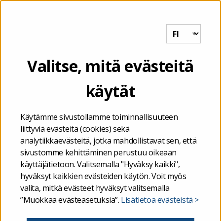
Tutkihallintoa.fi
VALIKKO
Julkisen hallinnon organisaati
Etusivu
/
Julkisen hallinnon organisaatiot
Valitse, mitä evästeitä
käytät
Käytämme sivustollamme toiminnallisuuteen
liittyviä evästeitä (cookies) sekä
analytiikkaevästeitä, jotka mahdollistavat sen, että
sivustomme kehittäminen perustuu oikeaan
käyttäjätietoon. Valitsemalla "Hyväksy kaikki",
hyväksyt kaikkien evästeiden käytön. Voit myös
valita, mitkä evästeet hyväksyt valitsemalla
”Muokkaa evästeasetuksia”.
Lisätietoa evästeistä >