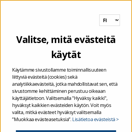
Tutkihallintoa.fi
VALIKKO
Etusivu
/
Kuntien ja kuntayhtymien talous
/
Ahvenanmaan
Valitse, mitä evästeitä
kuntien ja kuntayhtymien talous
käytät
Ahvenanmaan kuntien ja
Käytämme sivustollamme toiminnallisuuteen
kuntayhtymien talous
liittyviä evästeitä (cookies) sekä
analytiikkaevästeitä, jotka mahdollistavat sen, että
sivustomme kehittäminen perustuu oikeaan
Ahvenanmaan kuntien taloustiedot perustuvat
käyttäjätietoon. Valitsemalla "Hyväksy kaikki",
kuntien itsensä Valtiokonttorin kuntatalouden
hyväksyt kaikkien evästeiden käytön. Voit myös
valita, mitkä evästeet hyväksyt valitsemalla
tietopalveluun raportoimiin tietoihin.
”Muokkaa evästeasetuksia”.
Lisätietoa evästeistä >
Tilinpäätöstiedot raportoidaan sekä koko kunnan
tasolla (AKKNR) että palveluluokittain jaoteltuna