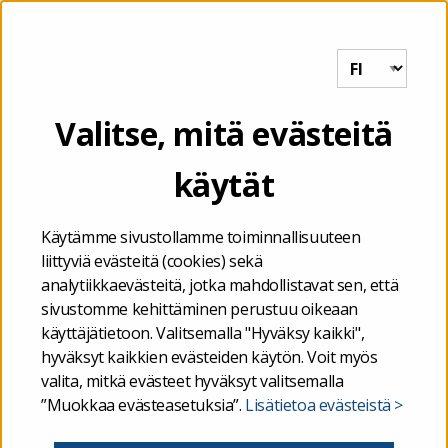
Tutkihallintoa.fi
VALIKKO
Etusivu
/
Valtio
/
Henkilöstötiedot
/
Valtion henkilöstökertomus
Valitse, mitä evästeitä
käytät
Valtion
henkilöstökertomus
Käytämme sivustollamme toiminnallisuuteen
liittyviä evästeitä (cookies) sekä
analytiikkaevästeitä, jotka mahdollistavat sen, että
Valtiokonttori laatii vuosittain valtiovarainministeriön
sivustomme kehittäminen perustuu oikeaan
käyttäjätietoon. Valitsemalla "Hyväksy kaikki",
toimeksiannosta valtion henkilöstökertomuksen, joka
hyväksyt kaikkien evästeiden käytön. Voit myös
tarjoaa yksityiskohtaisempaa tietoa valtion
valita, mitkä evästeet hyväksyt valitsemalla
budjettitalouden piirissä olevan henkilöstön tilasta.
”Muokkaa evästeasetuksia”.
Lisätietoa evästeistä >