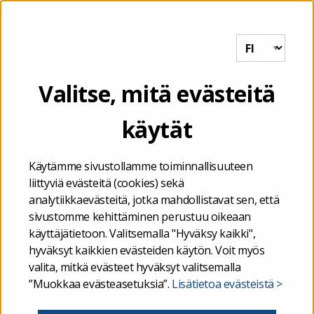
Tutkihallintoa.fi
VALIKKO
Etusivu
/
Hyvinvointialueiden talous
/
Hyvinvointialue- ja
Valitse, mitä evästeitä
hyvinvointiyhtymäkonsernin tilinpäätösraportointi (HKOTR)
käytät
Hyvinvointialue- ja
Käytämme sivustollamme toiminnallisuuteen
hyvinvointiyhtymäkonserni
liittyviä evästeitä (cookies) sekä
analytiikkaevästeitä, jotka mahdollistavat sen, että
tilinpäätösraportointi
sivustomme kehittäminen perustuu oikeaan
käyttäjätietoon. Valitsemalla "Hyväksy kaikki",
(HKOTR)
hyväksyt kaikkien evästeiden käytön. Voit myös
valita, mitkä evästeet hyväksyt valitsemalla
”Muokkaa evästeasetuksia”.
Lisätietoa evästeistä >
Hyvinvointialueet ja hyvinvointiyhtymät raportoivat