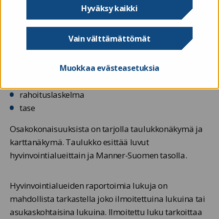
konsernitilinpäätöksensä Valtiokonttorille tilikauden
Hyväksy kaikki
päättymisen jälkeen maalis-huhtikuussa.
Vain välttämättömät
Konsernin tilinpäätösraportointi (HKOTR) jakautuu
kolmeen osakokonaisuuteen
Muokkaa evästeasetuksia
tuloslaskelma
rahoituslaskelma
tase
Osakokonaisuuksista on tarjolla taulukkonäkymä ja
karttanäkymä. Taulukko esittää luvut
hyvinvointialueittain ja Manner-Suomen tasolla.
Hyvinvointialueiden raportoimia lukuja on
mahdollista tarkastella joko ilmoitettuina lukuina tai
asukaskohtaisina lukuina. Ilmoitettu luku tarkoittaa