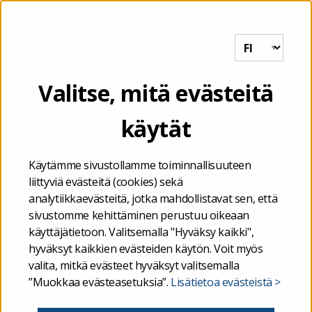
Tutkihallintoa.fi
VALIKKO
Etusivu
/
Valtio
/
Analyysiportaali ministeriöille
/
Tutustu
Valitse, mitä evästeitä
analyysitoimeksiantoihin
/
Kokonaiskuva viestinnän
seurantamittareista
käytät
26.06.2024
Käytämme sivustollamme toiminnallisuuteen
liittyviä evästeitä (cookies) sekä
Kokonaiskuva viestinnän
analytiikkaevästeitä, jotka mahdollistavat sen, että
sivustomme kehittäminen perustuu oikeaan
seurantamittareista
käyttäjätietoon. Valitsemalla "Hyväksy kaikki",
hyväksyt kaikkien evästeiden käytön. Voit myös
valita, mitkä evästeet hyväksyt valitsemalla
”Muokkaa evästeasetuksia”.
Lisätietoa evästeistä >