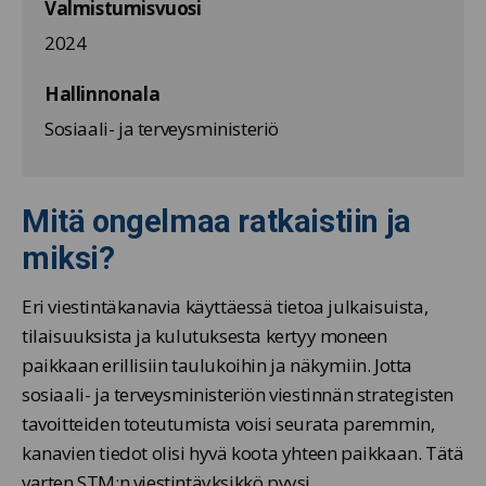
Valmistumisvuosi
2024
Hallinnonala
Sosiaali- ja terveysministeriö
Mitä ongelmaa ratkaistiin ja
miksi?
Eri viestintäkanavia käyttäessä tietoa julkaisuista,
tilaisuuksista ja kulutuksesta kertyy moneen
paikkaan erillisiin taulukoihin ja näkymiin. Jotta
sosiaali- ja terveysministeriön viestinnän strategisten
tavoitteiden toteutumista voisi seurata paremmin,
kanavien tiedot olisi hyvä koota yhteen paikkaan. Tätä
varten STM:n viestintäyksikkö pyysi