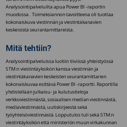
Analysointipalveluilta apua Power BI -raportin
muodossa. Toimeksiannon tavoitteena oli tuottaa
kokonaiskuva viestinnän ja viestintäkanavien
keskeisistä seurantamittareista.
Mitä tehtiin?
Analysointipalveluissa luotiin tiiviissä yhteistyössä
STM:n viestintäyksikön kanssa viestinnän ja
viestintäkanavien keskeisten seurantamittarien
kokonaiskuvaa esittävä Power BI -raportti. Raportilla
yhdistellään julkaisu- ja kulutustietoja
verkkoviestinnästä, sosiaalisen median viestinnästä,
mediaviestinnästä, uutiskirjeestä sekä
työyhteisöviestinnästä. Lopputulos tuli sekä STM:n
viestintäyksikön että ministeriön muun virkakunnan