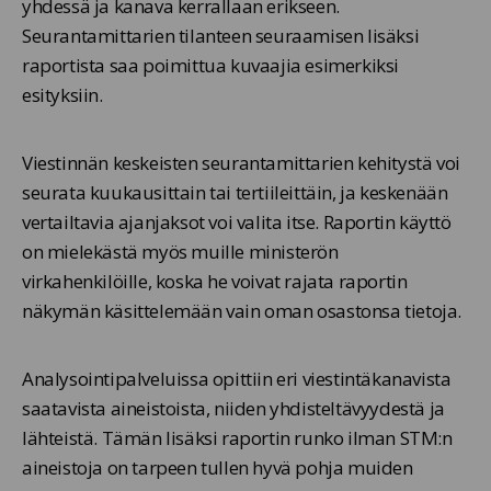
yhdessä ja kanava kerrallaan erikseen.
Seurantamittarien tilanteen seuraamisen lisäksi
raportista saa poimittua kuvaajia esimerkiksi
esityksiin.
Viestinnän keskeisten seurantamittarien kehitystä voi
seurata kuukausittain tai tertiileittäin, ja keskenään
vertailtavia ajanjaksot voi valita itse. Raportin käyttö
on mielekästä myös muille ministerön
virkahenkilöille, koska he voivat rajata raportin
näkymän käsittelemään vain oman osastonsa tietoja.
Analysointipalveluissa opittiin eri viestintäkanavista
saatavista aineistoista, niiden yhdisteltävyydestä ja
lähteistä. Tämän lisäksi raportin runko ilman STM:n
aineistoja on tarpeen tullen hyvä pohja muiden