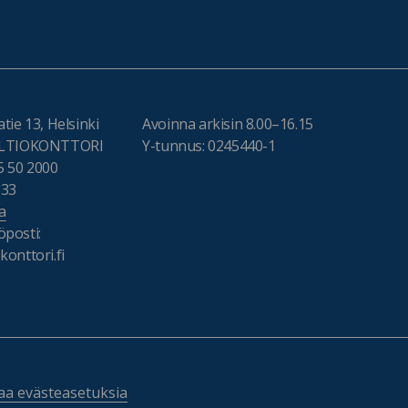
tie 13, Helsinki
Avoinna arkisin 8.00–16.15
VALTIOKONTTORI
Y-tunnus: 0245440-1
5 50 2000
333
a
posti:
onttori.fi
a evästeasetuksia