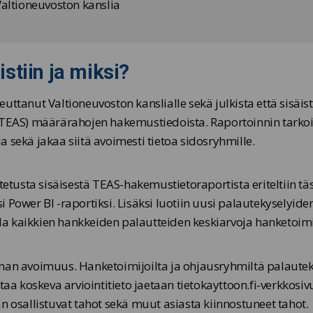
altioneuvoston kanslia
stiin ja miksi?
uttanut Valtioneuvoston kanslialle sekä julkista että sisäis
N TEAS) määrärahojen hakemustiedoista. Raportoinnin tarko
 sekä jakaa siitä avoimesti tietoa sidosryhmille.
tusta sisäisestä TEAS-hakemustietoraportista eriteltiin tä
 Power BI -raportiksi. Lisäksi luotiin uusi palautekyselyide
tella kaikkien hankkeiden palautteiden keskiarvoja hanketoi
nnan avoimuus. Hanketoimijoilta ja ohjausryhmiltä palaute
 koskeva arviointitieto jaetaan tietokayttoon.fi-verkkosiv
n osallistuvat tahot sekä muut asiasta kiinnostuneet tahot.