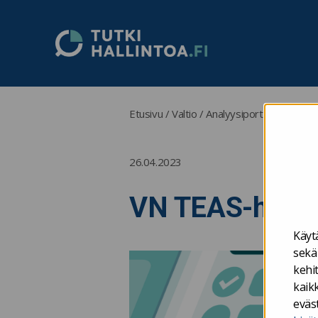
Tutkihallintoa.fi
Etusivu
/
Valtio
/
Analyysiportaali ministeri
26.04.2023
VN TEAS-hanke
Käyt
sekä
kehi
kaikk
eväs