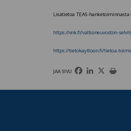
Lisätietoa TEAS-hanketoiminnasta s
https://vnk.fi/valtioneuvoston-selv
https://tietokayttoon.fi/tietoa-toim
JAA SIVU