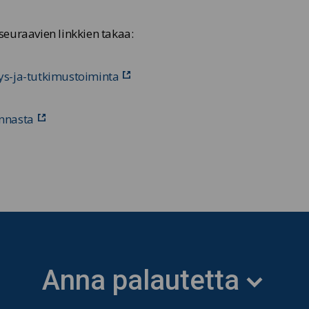
euraavien linkkien takaa:
itys-ja-tutkimustoiminta
innasta
Anna palautetta