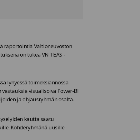
tä raportointia Valtioneuvoston
ituksena on tukea VN TEAS -
ssä lyhyessä toimeksiannossa
n vastauksia visualisoiva Power-BI
mijoiden ja ohjausryhmän osalta.
kyselyiden kautta saatu
uille. Kohderyhmänä uusille