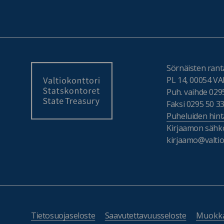
Sörnäisten ranta
PL 14, 00054 
Puh. vaihde 029
Faksi 0295 50 3
Puheluiden hint
Kirjaamon sähkö
kirjaamo@valtiok
Tietosuojaseloste
Saavutettavuusseloste
Muokka