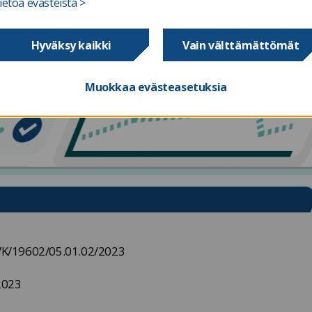
ietoa evästeistä >
Hyväksy kaikki
Vain välttämättömät
Muokkaa evästeasetuksia
VK/19602/05.01.02/2023
2023