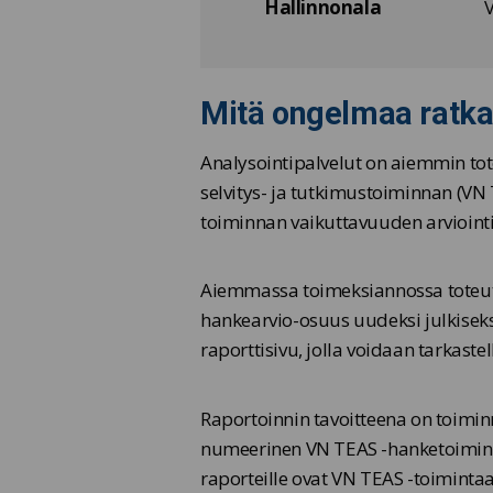
Hallinnonala
V
Mitä ongelmaa ratkai
Analysointipalvelut on aiemmin tote
selvitys- ja tutkimustoiminnan (V
toiminnan vaikuttavuuden arviointia
Aiemmassa toimeksiannossa toteute
hankearvio-osuus uudeksi julkiseksi
raporttisivu, jolla voidaan tarkas
Raportoinnin tavoitteena on toimi
numeerinen VN TEAS -hanketoimintaa
raporteille ovat VN TEAS -toimintaa