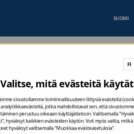
SUOMI
öille
/
Tutustu analyysitoimeksiantoihin
/
VN TEAS-hankearvioraportti
Valitse, mitä evästeitä käytät
arvioraportti
ämme sivustollamme toiminnallisuuteen liittyviä evästeitä (cook
 analytiikkaevästeitä, jotka mahdollistavat sen, että sivustomm
ttäminen perustuu oikeaan käyttäjätietoon. Valitsemalla "Hyvä
i", hyväksyt kaikkien evästeiden käytön. Voit myös valita, mitkä
teet hyväksyt valitsemalla ”Muokkaa evästeasetuksia”.