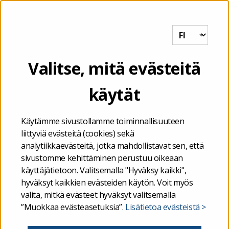
Tutkihallintoa.fi
VALIKKO
Etusivu
/
Valtiokonttorin kuntatalouden tietopalvelu etenee
Valitse, mitä evästeitä
tuotantovaiheeseen tammikuussa 2020
käytät
14.11.2019
Käytämme sivustollamme toiminnallisuuteen
Valtiokonttorin
liittyviä evästeitä (cookies) sekä
analytiikkaevästeitä, jotka mahdollistavat sen, että
kuntatalouden
sivustomme kehittäminen perustuu oikeaan
käyttäjätietoon. Valitsemalla "Hyväksy kaikki",
tietopalvelu etenee
hyväksyt kaikkien evästeiden käytön. Voit myös
valita, mitkä evästeet hyväksyt valitsemalla
tuotantovaiheeseen
”Muokkaa evästeasetuksia”.
Lisätietoa evästeistä >