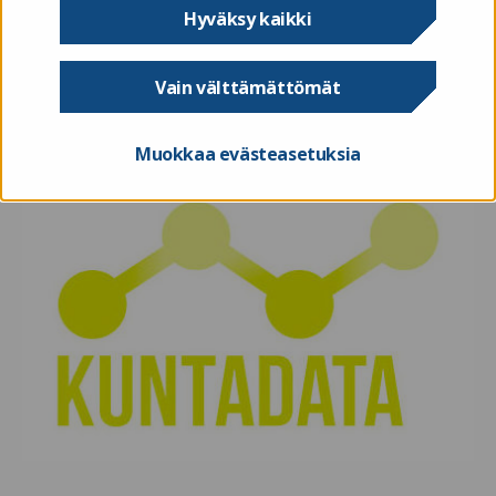
tammikuussa 2020
Hyväksy kaikki
Vain välttämättömät
uutiset
Muokkaa evästeasetuksia