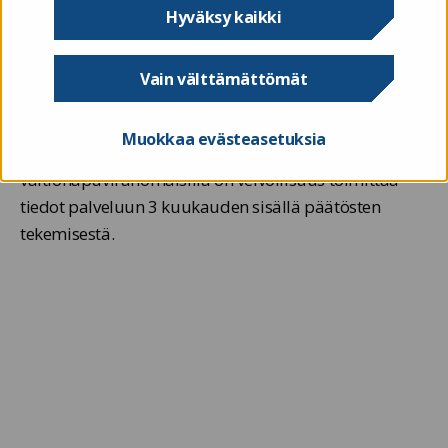
katsottavaa toimintaa tai hanketta.
Hyväksy kaikki
Valtionapuviranomaisia koskee lakisääteinen
tietojen
toimittamisvelvoite
. He toimittavat Valtiokonttorin
Vain välttämättömät
järjestelmään vähimmäistiedot
valtionavustushauistaan, hakemuksista ja
Muokkaa evästeasetuksia
päätöksistä. Tiedot kertyvät palveluun vähitellen, sillä
valtionapuviranomaisilla on velvollisuus toimittaa
tiedot palveluun 3 kuukauden sisällä päätösten
tekemisestä.