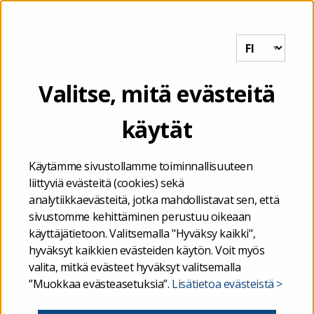
Tutkihallintoa.fi
VALIKKO
Etusivu
/
Valtionavustukset
/
Valtionavustukset –
Valitse, mitä evästeitä
Tutkiavustuksia.fi
käytät
Valtionavustukset –
Käytämme sivustollamme toiminnallisuuteen
Tutkiavustuksia.fi
liittyviä evästeitä (cookies) sekä
analytiikkaevästeitä, jotka mahdollistavat sen, että
sivustomme kehittäminen perustuu oikeaan
Tervetuloa Tutkiavustuksia.fi-palveluun, jossa
käyttäjätietoon. Valitsemalla "Hyväksy kaikki",
julkaistaan tietoja haetuista ja myönnetyistä
hyväksyt kaikkien evästeiden käytön. Voit myös
valita, mitkä evästeet hyväksyt valitsemalla
valtionavustuksista, jotka ovat valtion varoista
”Muokkaa evästeasetuksia”.
Lisätietoa evästeistä >
myönnettävää harkinnanvaraista julkista rahoitusta.
Niillä tuetaan yhteiskunnallisesti tarpeelliseksi