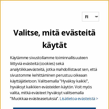
Tutkihallintoa.fi
VALIKKO
Etusivu
/
Kuukauden luku
/
17
Valitse, mitä evästeitä
käytät
02.11.2021
17
Käytämme sivustollamme toiminnallisuuteen
liittyviä evästeitä (cookies) sekä
analytiikkaevästeitä, jotka mahdollistavat sen, että
sivustomme kehittäminen perustuu oikeaan
kuukauden luku
käyttäjätietoon. Valitsemalla "Hyväksy kaikki",
hyväksyt kaikkien evästeiden käytön. Voit myös
valita, mitkä evästeet hyväksyt valitsemalla
”Muokkaa evästeasetuksia”.
Lisätietoa evästeistä >