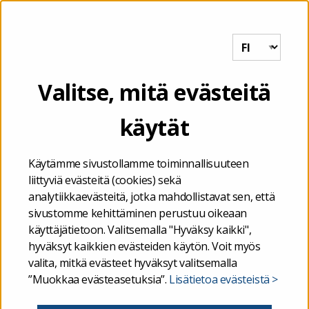
Tutkihallintoa.fi
VALIKKO
Etusivu
/
Kuukauden luku
/
342
Valitse, mitä evästeitä
käytät
21.01.2020
342
Käytämme sivustollamme toiminnallisuuteen
liittyviä evästeitä (cookies) sekä
analytiikkaevästeitä, jotka mahdollistavat sen, että
sivustomme kehittäminen perustuu oikeaan
kuukauden luku
käyttäjätietoon. Valitsemalla "Hyväksy kaikki",
hyväksyt kaikkien evästeiden käytön. Voit myös
valita, mitkä evästeet hyväksyt valitsemalla
”Muokkaa evästeasetuksia”.
Lisätietoa evästeistä >