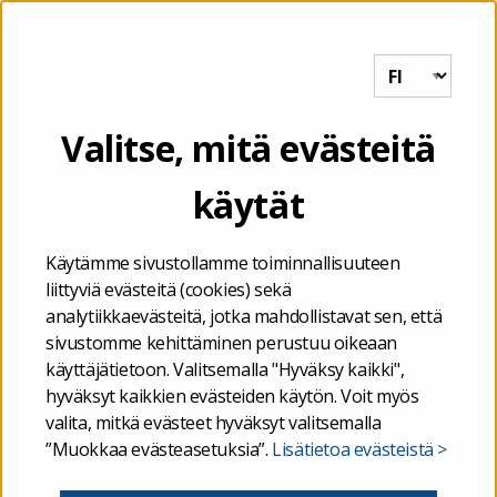
Tutkihallintoa.fi
VALIKKO
avoimuus
Valitse, mitä evästeitä
käytät
Etusivu
/
avoimuus
Käytämme sivustollamme toiminnallisuuteen
liittyviä evästeitä (cookies) sekä
analytiikkaevästeitä, jotka mahdollistavat sen, että
sivustomme kehittäminen perustuu oikeaan
käyttäjätietoon. Valitsemalla "Hyväksy kaikki",
hyväksyt kaikkien evästeiden käytön. Voit myös
valita, mitkä evästeet hyväksyt valitsemalla
”Muokkaa evästeasetuksia”.
Lisätietoa evästeistä >