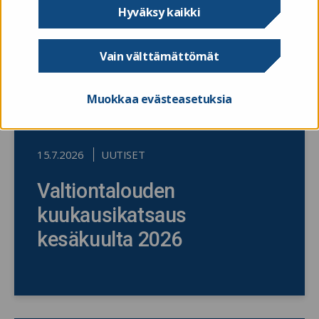
Hyväksy kaikki
Vain välttämättömät
Muokkaa evästeasetuksia
15.7.2026
UUTISET
Valtiontalouden
kuukausikatsaus
kesäkuulta 2026