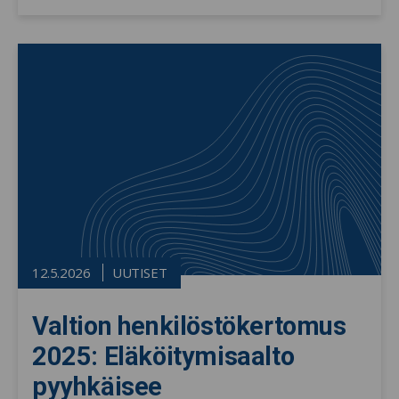
12.5.2026
UUTISET
Valtion henkilöstökertomus
2025: Eläköitymisaalto
pyyhkäisee