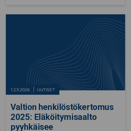
12.5.2026
UUTISET
Valtion henkilöstökertomus
2025: Eläköitymisaalto
pyyhkäisee