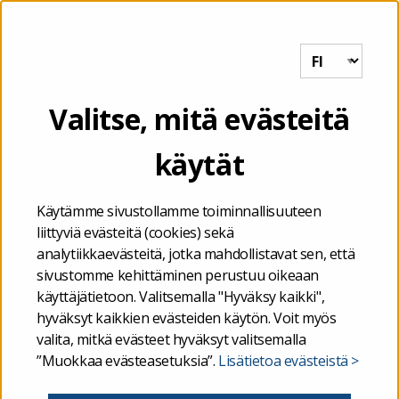
Tutkihallintoa.fi
VALIKKO
henkilöstökysely
Valitse, mitä evästeitä
käytät
Etusivu
/
henkilöstökysely
Käytämme sivustollamme toiminnallisuuteen
liittyviä evästeitä (cookies) sekä
analytiikkaevästeitä, jotka mahdollistavat sen, että
sivustomme kehittäminen perustuu oikeaan
käyttäjätietoon. Valitsemalla "Hyväksy kaikki",
hyväksyt kaikkien evästeiden käytön. Voit myös
valita, mitkä evästeet hyväksyt valitsemalla
”Muokkaa evästeasetuksia”.
Lisätietoa evästeistä >