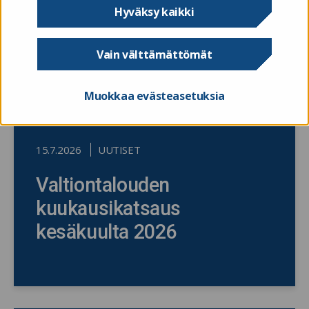
Hyväksy kaikki
Vain välttämättömät
Muokkaa evästeasetuksia
15.7.2026
UUTISET
Valtiontalouden
kuukausikatsaus
kesäkuulta 2026