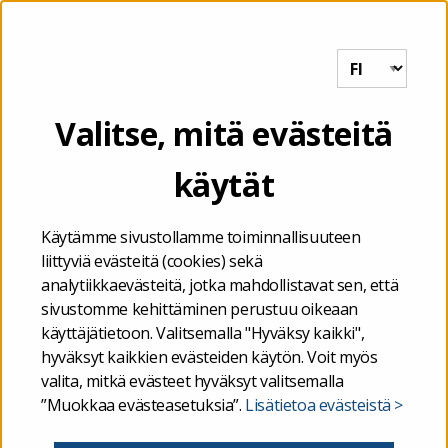
Tutkihallintoa.fi
VALIKKO
kestävyys
Valitse, mitä evästeitä
käytät
Etusivu
/
kestävyys
Käytämme sivustollamme toiminnallisuuteen
liittyviä evästeitä (cookies) sekä
analytiikkaevästeitä, jotka mahdollistavat sen, että
sivustomme kehittäminen perustuu oikeaan
käyttäjätietoon. Valitsemalla "Hyväksy kaikki",
hyväksyt kaikkien evästeiden käytön. Voit myös
valita, mitkä evästeet hyväksyt valitsemalla
”Muokkaa evästeasetuksia”.
Lisätietoa evästeistä >