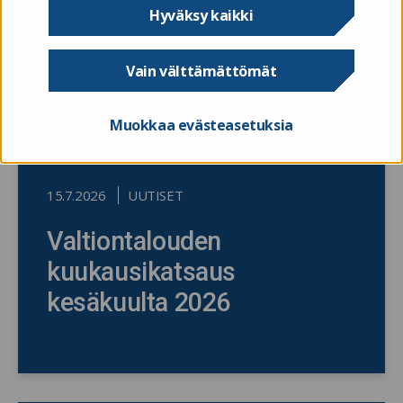
Hyväksy kaikki
Vain välttämättömät
Muokkaa evästeasetuksia
15.7.2026
UUTISET
Valtiontalouden
kuukausikatsaus
kesäkuulta 2026