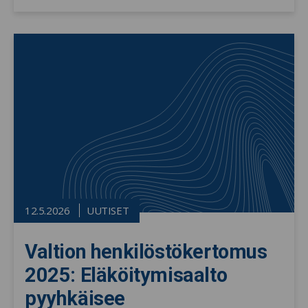
12.5.2026
UUTISET
Valtion henkilöstökertomus
2025: Eläköitymisaalto
pyyhkäisee