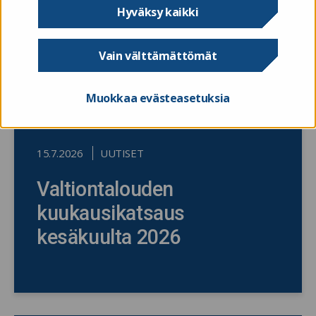
Hyväksy kaikki
Vain välttämättömät
Muokkaa evästeasetuksia
15.7.2026
UUTISET
Valtiontalouden
kuukausikatsaus
kesäkuulta 2026