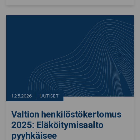
12.5.2026
UUTISET
Valtion henkilöstökertomus
2025: Eläköitymisaalto
pyyhkäisee