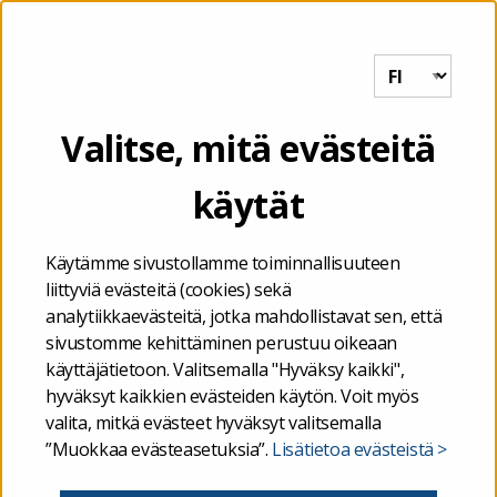
Tutkihallintoa.fi
VALIKKO
kriisikunnat
Valitse, mitä evästeitä
käytät
Etusivu
/
kriisikunnat
Käytämme sivustollamme toiminnallisuuteen
liittyviä evästeitä (cookies) sekä
analytiikkaevästeitä, jotka mahdollistavat sen, että
sivustomme kehittäminen perustuu oikeaan
käyttäjätietoon. Valitsemalla "Hyväksy kaikki",
hyväksyt kaikkien evästeiden käytön. Voit myös
valita, mitkä evästeet hyväksyt valitsemalla
”Muokkaa evästeasetuksia”.
Lisätietoa evästeistä >