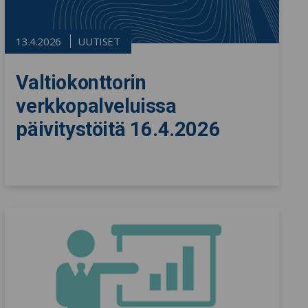
13.4.2026
UUTISET
Valtiokonttorin
verkkopalveluissa
päivitystöitä 16.4.2026