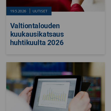
19.5.2026
UUTISET
Valtiontalouden
kuukausikatsaus
huhtikuulta 2026