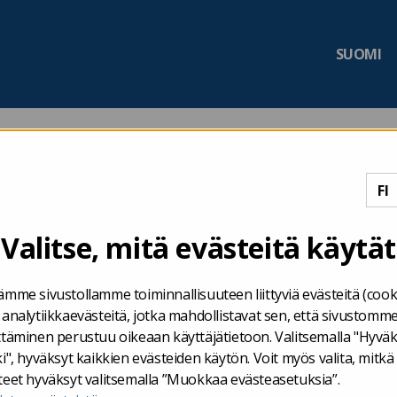
SUOMI
kuntien tilanneseuran
Valitse, mitä evästeitä käytät
ämme sivustollamme toiminnallisuuteen liittyviä evästeitä (cook
 analytiikkaevästeitä, jotka mahdollistavat sen, että sivustomm
15.7.2026
UUTISET
ttäminen perustuu oikeaan käyttäjätietoon. Valitsemalla "Hyvä
Valtiontaloude
i", hyväksyt kaikkien evästeiden käytön. Voit myös valita, mitkä
teet hyväksyt valitsemalla ”Muokkaa evästeasetuksia”.
2026