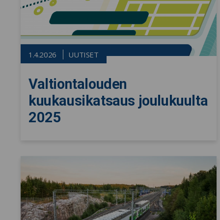
1.4.2026
UUTISET
Valtiontalouden
kuukausikatsaus joulukuulta
2025