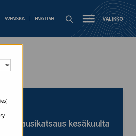
SVENSKA
ENGLISH
VALIKKO
ta
ies)
e
ksy
n kuukausikatsaus kesäkuulta