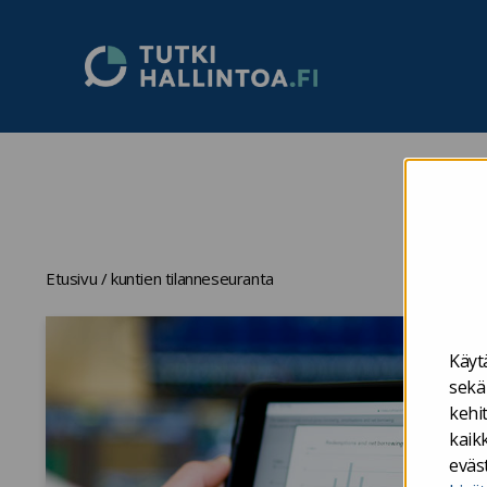
Tutkihallintoa.fi
Etusivu
/
kuntien tilanneseuranta
Käyt
sekä
kehi
kaikk
eväs