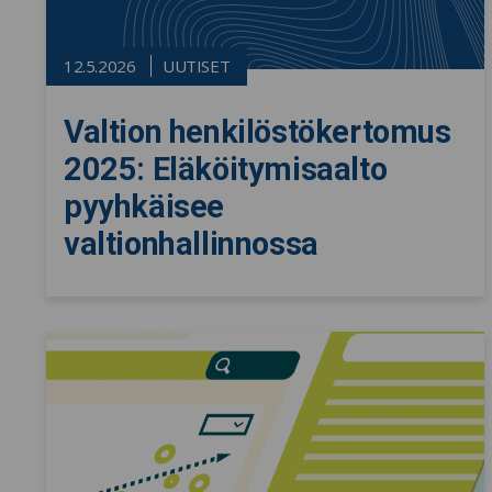
12.5.2026
UUTISET
Valtion henkilöstökertomus
2025: Eläköitymisaalto
pyyhkäisee
valtionhallinnossa