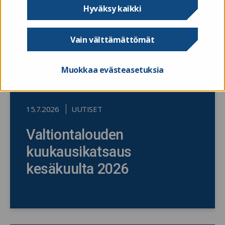
Hyväksy kaikki
Vain välttämättömät
Muokkaa evästeasetuksia
15.7.2026
UUTISET
Valtiontalouden
kuukausikatsaus
kesäkuulta 2026