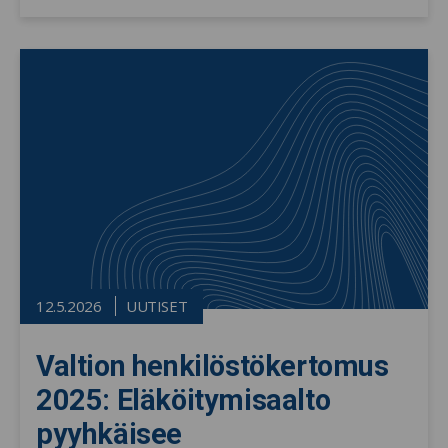
12.5.2026
UUTISET
Valtion henkilöstökertomus
2025: Eläköitymisaalto
pyyhkäisee