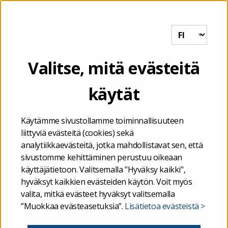
Tutkihallintoa.fi
VALIKKO
tutki hallintoa
Valitse, mitä evästeitä
käytät
Etusivu
/
tutki hallintoa
Käytämme sivustollamme toiminnallisuuteen
liittyviä evästeitä (cookies) sekä
analytiikkaevästeitä, jotka mahdollistavat sen, että
sivustomme kehittäminen perustuu oikeaan
käyttäjätietoon. Valitsemalla "Hyväksy kaikki",
hyväksyt kaikkien evästeiden käytön. Voit myös
valita, mitkä evästeet hyväksyt valitsemalla
”Muokkaa evästeasetuksia”.
Lisätietoa evästeistä >