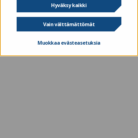
valitsemasi kunnan aamu- ja iltapäivätoiminnan
Hyväksy kaikki
taloutta ja toimintaa. Voit valita raportilta, haluatko
tarkastella kaikkia toimintakuluja vai vain
Vain välttämättömät
henkilöstökuluja.
Muokkaa evästeasetuksia