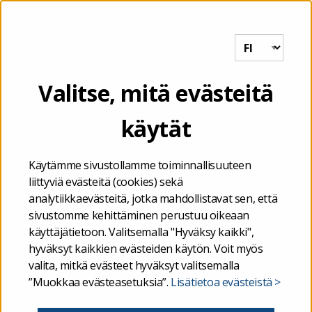
Tutkihallintoa.fi
VALIKKO
Etusivu
/
VANHA Tietoja esiopetuksen, perusopetuksen,
Valitse, mitä evästeitä
perusopetuslain mukaisen koululaisten aamu- ja
iltapäivätoiminnan ja lukiokoulutuksen taloudesta ja toiminnasta
käytät
/
Aamu- ja iltapäivätoiminnan talous ja toiminta
Käytämme sivustollamme toiminnallisuuteen
Aamu- ja
liittyviä evästeitä (cookies) sekä
analytiikkaevästeitä, jotka mahdollistavat sen, että
iltapäivätoiminnan talous
sivustomme kehittäminen perustuu oikeaan
käyttäjätietoon. Valitsemalla "Hyväksy kaikki",
ja toiminta
hyväksyt kaikkien evästeiden käytön. Voit myös
valita, mitkä evästeet hyväksyt valitsemalla
”Muokkaa evästeasetuksia”.
Lisätietoa evästeistä >
Alla olevalla raportilla voit tarkastella yksittäisen