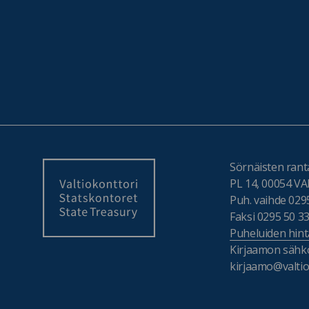
Sörnäisten ranta
PL 14, 00054 
Puh. vaihde 029
Faksi 0295 50 3
Puheluiden hint
Kirjaamon sähkö
kirjaamo@valtiok