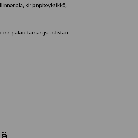
llinnonala, kirjanpitoyksikkö,
tion palauttaman json-listan
ää