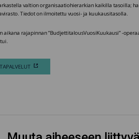
rkastella valtion organisaatiohierarkian kaikilla tasoilla; ha
virasto. Tiedot on ilmoitettu vuosi- ja kuukausitasolla.
 aikana rajapinnan ”BudjettitalousVuosiKuukausi” -operaa
tui.
NTAPALVELUT
Muuta aiheeseen liittyv