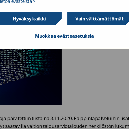
ietoa evästeistä >
Hyväksy kaikki
Vain välttämättömät
Muokkaa evästeasetuksia
ja päivitettiin tiistaina 3.11.2020. Rajapintapalveluihin lisä
yt saatavilla valtion talousarviotalouden henkilöstön lukum