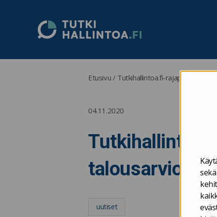
Tutkihallintoa.fi
Etusivu
/
Tutkihallintoa.fi-rajapintapalvel
04.11.2020
Tutkihallintoa.
Käyt
talousarviotalo
sekä
kehi
kaikk
uutiset
eväs