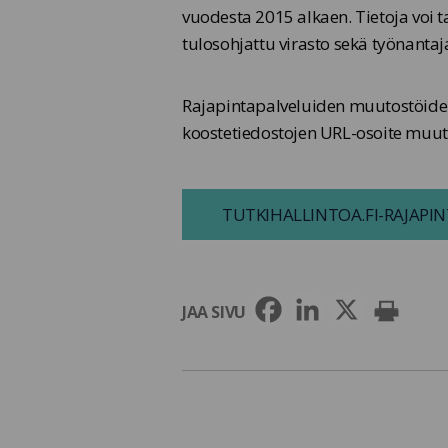
vuodesta 2015 alkaen. Tietoja voi ta
tulosohjattu virasto sekä työnantaja
Rajapintapalveluiden muutostöiden
koostetiedostojen URL-osoite muut
TUTKIHALLINTOA.FI-RAJAPI
JAA SIVU