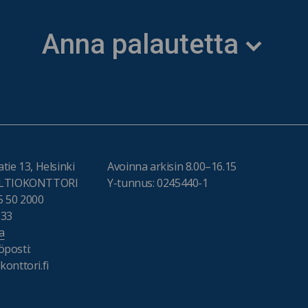
Anna palautetta
tie 13, Helsinki
Avoinna arkisin 8.00–16.15
VALTIOKONTTORI
Y-tunnus: 0245440-1
5 50 2000
333
a
posti:
onttori.fi