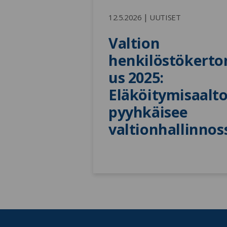
|
12.5.2026
UUTISET
Valtion 
henkilöstökert
us 2025: 
Eläköitymisaalto
pyyhkäisee 
valtionhallinnos