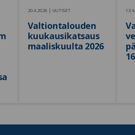
|
20.4.2026
UUTISET
13.4
Valtiontalouden 
Va
om
kuukausikatsaus 
ve
maaliskuulta 2026
pä
 
16
sa