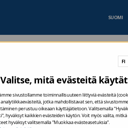
SUOMI
uista nyt myös valtion talousarviotalouden henkilöstötietoja
Valitse, mitä evästeitä käytät
fi-rajapintapalveluista nyt
ämme sivustollamme toiminnallisuuteen liittyviä evästeitä (cook
uden henkilöstötietoja
 analytiikkaevästeitä, jotka mahdollistavat sen, että sivustomm
ttäminen perustuu oikeaan käyttäjätietoon. Valitsemalla "Hyvä
i", hyväksyt kaikkien evästeiden käytön. Voit myös valita, mitkä
teet hyväksyt valitsemalla ”Muokkaa evästeasetuksia”.