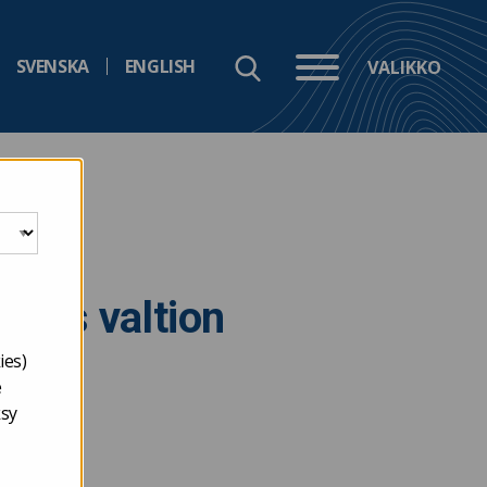
SVENSKA
ENGLISH
VALIKKO
 myös valtion
ies)
e
ksy