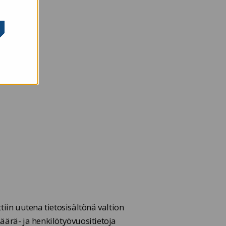
ttiin uutena tietosisältönä valtion
äärä- ja henkilötyövuositietoja