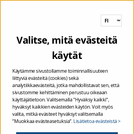
Tutkihallintoa.fi
VALIKKO
Etusivu
/
Valtiontalouden kuukausikatsaus 7/2022
Valitse, mitä evästeitä
käytät
16.08.2022
Valtiontalouden
Käytämme sivustollamme toiminnallisuuteen
liittyviä evästeitä (cookies) sekä
kuukausikatsaus 7/2022
analytiikkaevästeitä, jotka mahdollistavat sen, että
sivustomme kehittäminen perustuu oikeaan
käyttäjätietoon. Valitsemalla "Hyväksy kaikki",
hyväksyt kaikkien evästeiden käytön. Voit myös
uutiset
valita, mitkä evästeet hyväksyt valitsemalla
”Muokkaa evästeasetuksia”.
Lisätietoa evästeistä >