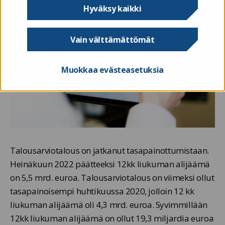
Hyväksy kaikki
Vain välttämättömät
Muokkaa evästeasetuksia
Talousarviotalous on jatkanut tasapainottumistaan.
Heinäkuun 2022 päätteeksi 12kk liukuman alijäämä
on 5,5 mrd. euroa. Talousarviotalous on viimeksi ollut
tasapainoisempi huhtikuussa 2020, jolloin 12 kk
liukuman alijäämä oli 4,3 mrd. euroa. Syvimmillään
12kk liukuman alijäämä on ollut 19,3 miljardia euroa