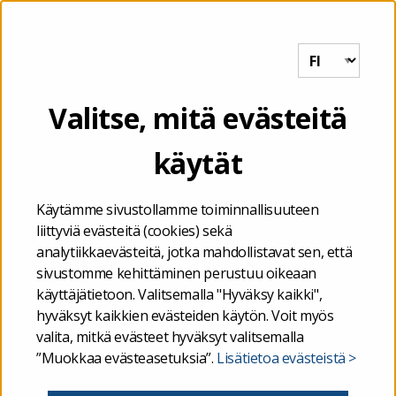
Tutkihallintoa.fi
VALIKKO
Etusivu
/
Valtiontalouden kuukausikatsaus toukokuulta 2023
Valitse, mitä evästeitä
käytät
19.06.2023
Valtiontalouden
Käytämme sivustollamme toiminnallisuuteen
liittyviä evästeitä (cookies) sekä
kuukausikatsaus
analytiikkaevästeitä, jotka mahdollistavat sen, että
sivustomme kehittäminen perustuu oikeaan
toukokuulta 2023
käyttäjätietoon. Valitsemalla "Hyväksy kaikki",
hyväksyt kaikkien evästeiden käytön. Voit myös
valita, mitkä evästeet hyväksyt valitsemalla
”Muokkaa evästeasetuksia”.
Lisätietoa evästeistä >
uutiset