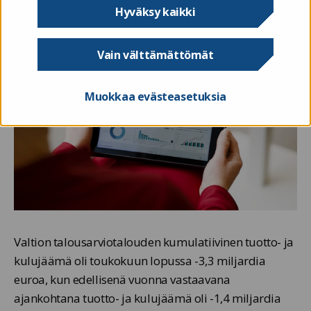
Hyväksy kaikki
Vain välttämättömät
Muokkaa evästeasetuksia
Valtion talousarviotalouden kumulatiivinen tuotto- ja
kulujäämä oli toukokuun lopussa -3,3 miljardia
euroa, kun edellisenä vuonna vastaavana
ajankohtana tuotto- ja kulujäämä oli -1,4 miljardia