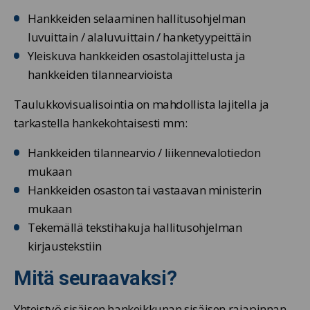
Hankkeiden selaaminen hallitusohjelman
luvuittain / alaluvuittain / hanketyypeittäin
Yleiskuva hankkeiden osastolajittelusta ja
hankkeiden tilannearvioista
Taulukkovisualisointia on mahdollista lajitella ja
tarkastella hankekohtaisesti mm:
Hankkeiden tilannearvio / liikennevalotiedon
mukaan
Hankkeiden osaston tai vastaavan ministerin
mukaan
Tekemällä tekstihakuja hallitusohjelman
kirjaustekstiin
Mitä seuraavaksi?
Yhteistyö sisäisen hankeikkunan sisäisen rajapinnan