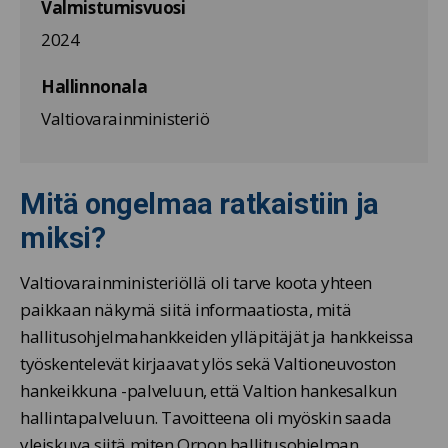
Valmistumisvuosi
2024
Hallinnonala
Valtiovarainministeriö
Mitä ongelmaa ratkaistiin ja
miksi?
Valtiovarainministeriöllä oli tarve koota yhteen
paikkaan näkymä siitä informaatiosta, mitä
hallitusohjelmahankkeiden ylläpitäjät ja hankkeissa
työskentelevät kirjaavat ylös sekä Valtioneuvoston
hankeikkuna -palveluun, että Valtion hankesalkun
hallintapalveluun. Tavoitteena oli myöskin saada
yleiskuva siitä miten Orpon hallitusohjelman