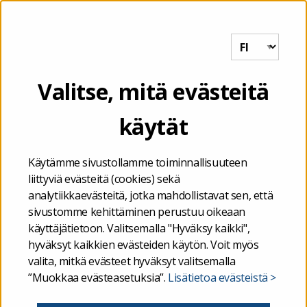
Tutkihallintoa.fi
VALIKKO
Etusivu
/
Valtio
/
Analyysiportaali ministeriöille
/
Tutustu
Valitse, mitä evästeitä
analyysitoimeksiantoihin
/
Hallitusohjelman seurantaraportti
(VM)
käytät
30.09.2024
Käytämme sivustollamme toiminnallisuuteen
liittyviä evästeitä (cookies) sekä
Hallitusohjelman
analytiikkaevästeitä, jotka mahdollistavat sen, että
sivustomme kehittäminen perustuu oikeaan
seurantaraportti (VM)
käyttäjätietoon. Valitsemalla "Hyväksy kaikki",
hyväksyt kaikkien evästeiden käytön. Voit myös
valita, mitkä evästeet hyväksyt valitsemalla
”Muokkaa evästeasetuksia”.
Lisätietoa evästeistä >