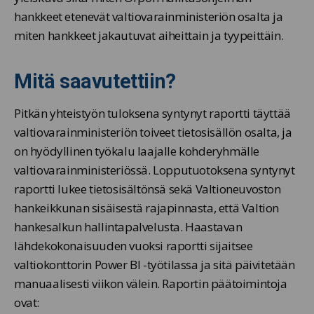
hankkeet etenevät valtiovarainministeriön osalta ja
miten hankkeet jakautuvat aiheittain ja tyypeittäin.
Mitä saavutettiin?
Pitkän yhteistyön tuloksena syntynyt raportti täyttää
valtiovarainministeriön toiveet tietosisällön osalta, ja
on hyödyllinen työkalu laajalle kohderyhmälle
valtiovarainministeriössä. Lopputuotoksena syntynyt
raportti lukee tietosisältönsä sekä Valtioneuvoston
hankeikkunan sisäisestä rajapinnasta, että Valtion
hankesalkun hallintapalvelusta. Haastavan
lähdekokonaisuuden vuoksi raportti sijaitsee
valtiokonttorin Power BI -työtilassa ja sitä päivitetään
manuaalisesti viikon välein. Raportin päätoimintoja
ovat: