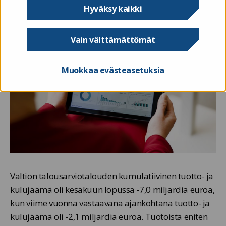
Hyväksy kaikki
Vain välttämättömät
Muokkaa evästeasetuksia
Valtion talousarviotalouden kumulatiivinen tuotto- ja
kulujäämä oli kesäkuun lopussa -7,0 miljardia euroa,
kun viime vuonna vastaavana ajankohtana tuotto- ja
kulujäämä oli -2,1 miljardia euroa. Tuotoista eniten