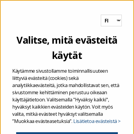
Tutkihallintoa.fi
VALIKKO
Etusivu
/
Valtiontalouden kuukausikatsaus kesäkuulta 2023
Valitse, mitä evästeitä
käytät
19.07.2023
Valtiontalouden
Käytämme sivustollamme toiminnallisuuteen
liittyviä evästeitä (cookies) sekä
kuukausikatsaus
analytiikkaevästeitä, jotka mahdollistavat sen, että
sivustomme kehittäminen perustuu oikeaan
kesäkuulta 2023
käyttäjätietoon. Valitsemalla "Hyväksy kaikki",
hyväksyt kaikkien evästeiden käytön. Voit myös
valita, mitkä evästeet hyväksyt valitsemalla
”Muokkaa evästeasetuksia”.
Lisätietoa evästeistä >
uutiset